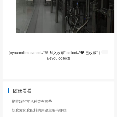
{eyou:collect cancel="
加入收藏" collect="
已收藏" }
{/eyou:collect}
随便看看
搅拌罐的常见种类有哪些
软胶囊化胶配料的用途主要有哪些