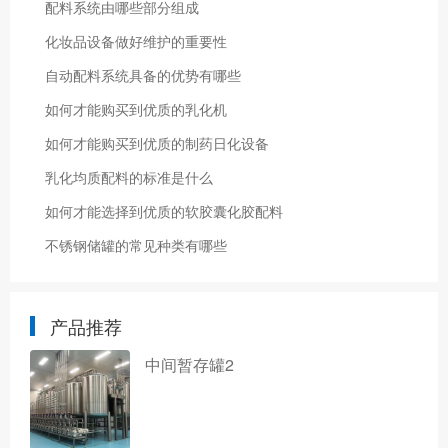
配料系统由哪些部分组成
化妆品设备做好维护的重要性
自动配料系统具备的优势有哪些
如何才能购买到优质的乳化机
如何才能购买到优质的制药日化设备
乳化均质配料的标准是什么
如何才能选择到优质的软胶囊化胶配料
不锈钢储罐的常见种类有哪些
产品推荐
中间暂存罐2