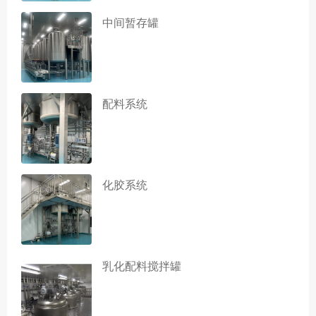
中间暂存罐
配料系统
化胶系统
乳化配料搅拌罐