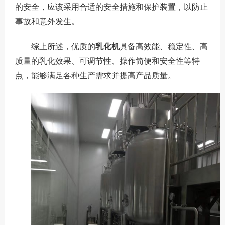
的安全，应该采用合适的安全措施和保护装置，以防止
事故和意外发生。
综上所述，优质的
乳化机
具备高效能、稳定性、高
质量的乳化效果、可调节性、操作简便和安全性等特
点，能够满足各种生产需求并提高产品质量。