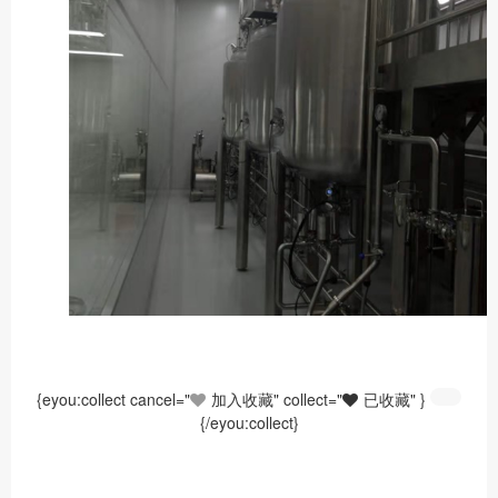
{eyou:collect cancel="
加入收藏" collect="
已收藏" }
{/eyou:collect}